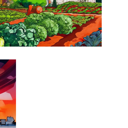
ачная
ачная"