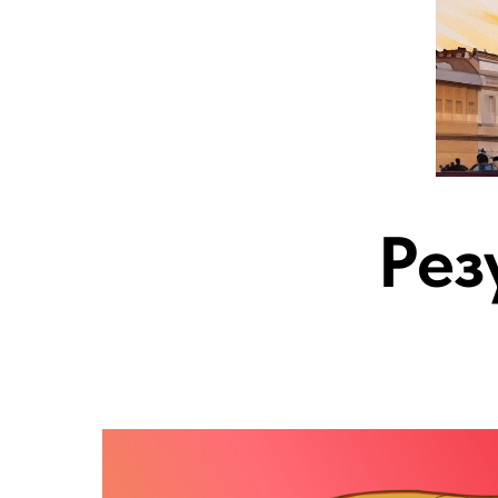
Р
Рез